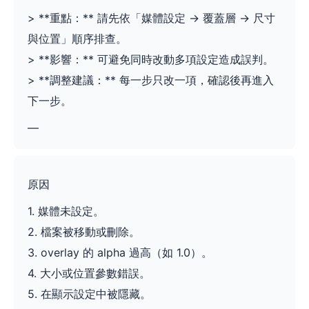
> **重點：** 請先依「媒體設定 -> 覆蓋層 -> 尺寸
與位置」順序排查。
> **影響：** 可避免同時改動多項設定造成誤判。
> **調整建議：** 每一步只改一項，確認後再進入
下一步。
—
原因
1. 媒體未設定。
2. 檔案被移動或刪除。
3. overlay 的 alpha 過高（如 1.0）。
4. 大小或位置參數錯誤。
5. 在顯示設定中被隱藏。