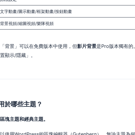
文字動畫/圖示動畫/框架動畫/按鈕動畫
背景視頻/縮圖視頻/樂隊視頻
「背景」可以在免費版本中使用，但
影片背景
是Pro版本獨有
置顯示/隱藏」。
用於哪些主題？
區塊主題和經典主題。
以使用WordPress的區塊編輯器（Gutenberg），無論主題為何