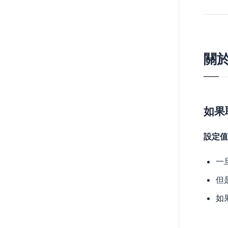
關於
如果
設定值
一
但
如