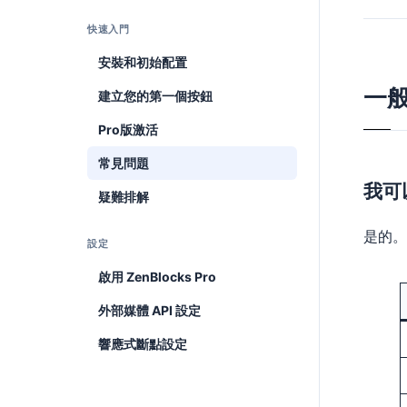
快速入門
安裝和初始配置
一
建立您的第一個按鈕
Pro版激活
常見問題
我可
疑難排解
是的。
設定
啟用 ZenBlocks Pro
外部媒體 API 設定
響應式斷點設定