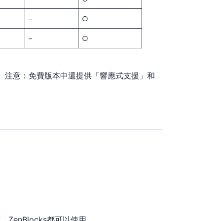
–
○
–
○
的。注意：免費版本中還提供「響應式支援」和
，ZenBlocks都可以使用。