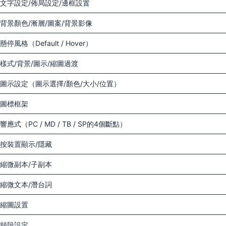
文字設定/佈局設定/邊框設置
背景顏色/漸層/圖案/背景影像
懸停風格（Default / Hover）
樣式/背景/圖示/縮圖過渡
圖示設定（圖示選擇/顏色/大小/位置）
圖標框架
響應式（PC / MD / TB / SP的4個斷點）
按裝置顯示/隱藏
縮微副本/子副本
縮微文本/潛台詞
縮圖設置
頻段設定