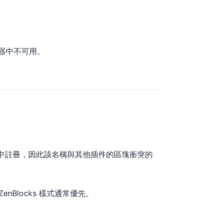
編輯器中不可用。
 元素）中註冊，因此該名稱與其他插件的區塊衝突的
enBlocks 樣式通常優先。