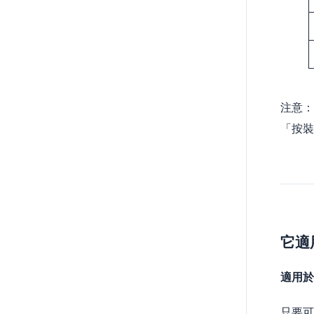
注意：
「按裝
它適
適用於
只要可