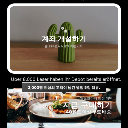
계좌 개설하기
월 25유로부터 ETF 적립 시작.
Über 8.000 Leser haben ihr Depot bereits eröffnet.
2,000명 이상의 고객이 남긴 별점 5점 리뷰.
일요일까지 한정 혜택
지
금
구
매
하
기
40유로 이상 무료 배송.