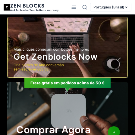
ZEN BLOCKS
Português (Brasil)
Add Zenblocks. Your buttons are ready.
Mais cliques começam com botões melhores
Get Zenblocks Now
Crie botões de alta conversão
sem escrever código.
Frete grátis em pedidos acima de 50 €
Comprar Agora