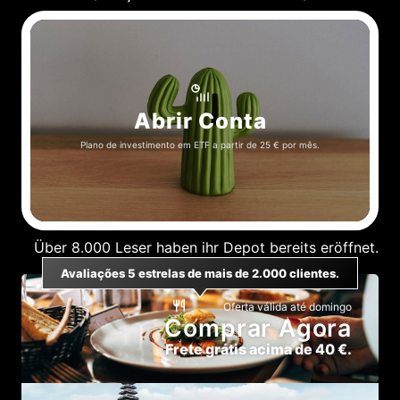
Abrir Conta
Plano de investimento em ETF a partir de 25 € por mês.
Über 8.000 Leser haben ihr Depot bereits eröffnet.
Avaliações 5 estrelas de mais de 2.000 clientes.
Oferta válida até domingo
C
o
m
p
r
a
r
A
g
o
r
a
Frete grátis acima de 40 €.