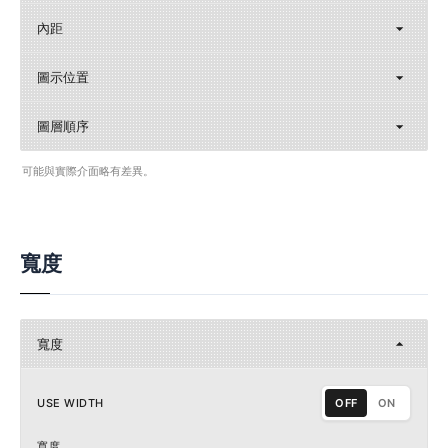
內距
圖示位置
圖層順序
可能與實際介面略有差異。
寬度
寬度
USE WIDTH
OFF
ON
寬度