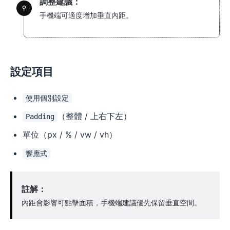
調整建議：
手機端可適度增加垂直內距。
設定項目
使用個別設定
（整體 / 上右下左）
Padding
單位（px / % / vw / vh）
響應式
註解：
內距會影響可點擊面積，手機端建議優先保留垂直空間。