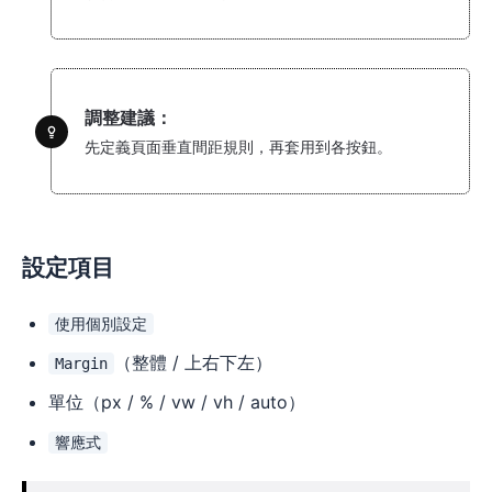
調整建議：
先定義頁面垂直間距規則，再套用到各按鈕。
設定項目
使用個別設定
（整體 / 上右下左）
Margin
單位（px / % / vw / vh / auto）
響應式