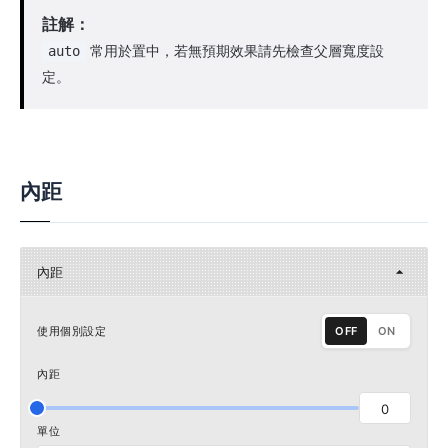
註解：
常用於置中，若無預期效果請先檢查父層寬度設
auto
定。
內距
內距
使用個別設定
OFF
ON
內距
0
單位