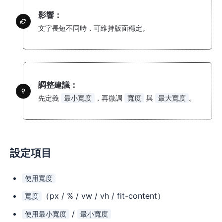
影響：
文字長短不同時，可維持版面穩定。
調整建議：
先定義
，再微調
與
。
最小寬度
寬度
最大寬度
設定項目
使用寬度
（px / % / vw / vh / fit-content）
寬度
/
使用最小寬度
最小寬度