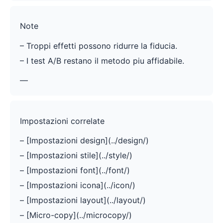
Note
– Troppi effetti possono ridurre la fiducia.
– I test A/B restano il metodo piu affidabile.
—
Impostazioni correlate
– [Impostazioni design](../design/)
– [Impostazioni stile](../style/)
– [Impostazioni font](../font/)
– [Impostazioni icona](../icon/)
– [Impostazioni layout](../layout/)
– [Micro-copy](../microcopy/)