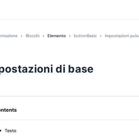
ntazione
Blocchi
Elemento
buttonBasic
Impostazioni pul
postazioni di base
ntents
Testo