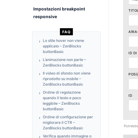
Impostazioni breakpoint
TITO
responsive
FAQ
ARIA
Lo stile hover non viene
applicato – ZenBlocks
buttonBasic
ID D
L’animazione non parte –
ZenBlocks buttonBasic
Il video di sfondo non viene
POSI
riprodotto su mobile –
ZenBlocks buttonBasic
Ordine di regolazione
ID
quando il testo e poco
leggibile – ZenBlocks
buttonBasic
Ordine di configurazione per
migliorare il CTR –
Potrebbe 
ZenBlocks buttonBasic
Verifica quando immagine o