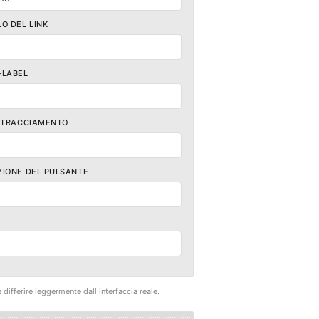
LO DEL LINK
-LABEL
I TRACCIAMENTO
ZIONE DEL PULSANTE
differire leggermente dall interfaccia reale.