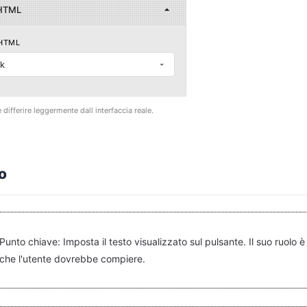
HTML
HTML
nk
differire leggermente dall interfaccia reale.
o
Punto chiave: Imposta il testo visualizzato sul pulsante. Il suo ruol
che l'utente dovrebbe compiere.