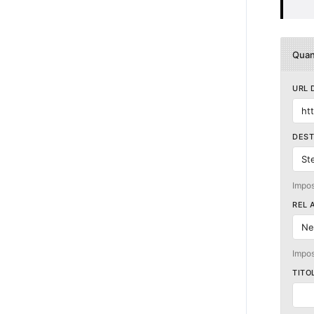
Quan
URL 
htt
DEST
St
Impos
REL 
Ne
Impos
TITO