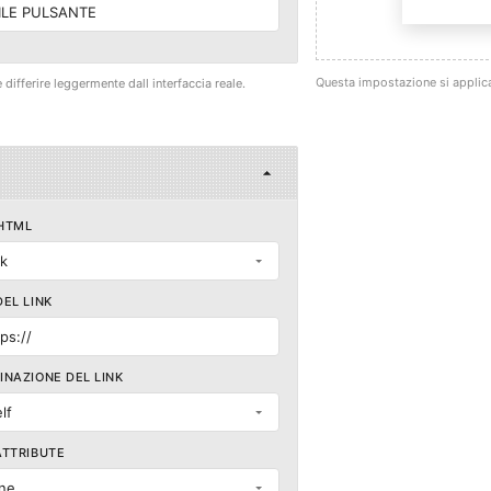
ILE PULSANTE
Questa impostazione si applica
differire leggermente dall interfaccia reale.
HTML
nk
DEL LINK
ps://
INAZIONE DEL LINK
lf
ATTRIBUTE
ne