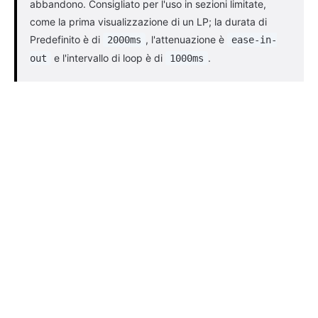
abbandono. Consigliato per l'uso in sezioni limitate,
come la prima visualizzazione di un LP; la durata di
Predefinito è di
, l'attenuazione è
2000ms
ease-in-
e l'intervallo di loop è di
.
out
1000ms
© 2026 zenblocks. All rights reserved.
Termini di servizio
Politica di supporto
Politica di rimborso