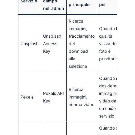
Servizio
campo
principale
per
nell’admin
Ricerca
immagini,
Quando la
Unsplash
tracciamento
qualità
Unsplash
Access
dei
visiva delle
Key
download
foto è
alla
prioritaria
selezione
Quando si
desiderano
Ricerca
Pexels API
immagini e
Pexels
immagini,
Key
video da
ricerca video
un unico
servizio
Quando si