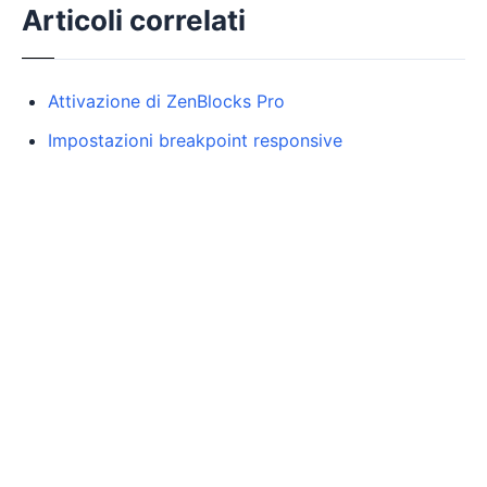
Articoli correlati
Attivazione di ZenBlocks Pro
Impostazioni breakpoint responsive
© 2026 zenblocks. All rights reserved.
Termini di servizio
Politica di supporto
Politica di rimborso