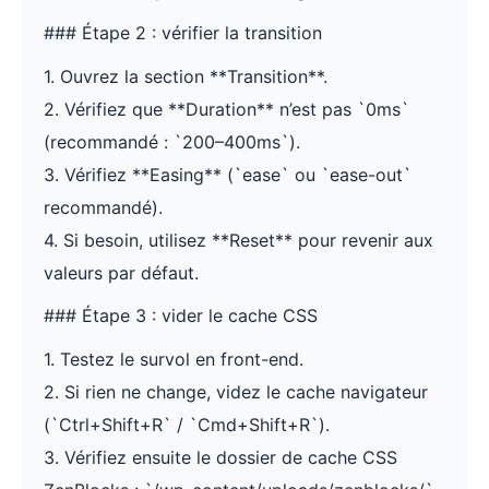
### Étape 2 : vérifier la transition
1. Ouvrez la section **Transition**.
2. Vérifiez que **Duration** n’est pas `0ms`
(recommandé : `200–400ms`).
3. Vérifiez **Easing** (`ease` ou `ease-out`
recommandé).
4. Si besoin, utilisez **Reset** pour revenir aux
valeurs par défaut.
### Étape 3 : vider le cache CSS
1. Testez le survol en front-end.
2. Si rien ne change, videz le cache navigateur
(`Ctrl+Shift+R` / `Cmd+Shift+R`).
3. Vérifiez ensuite le dossier de cache CSS