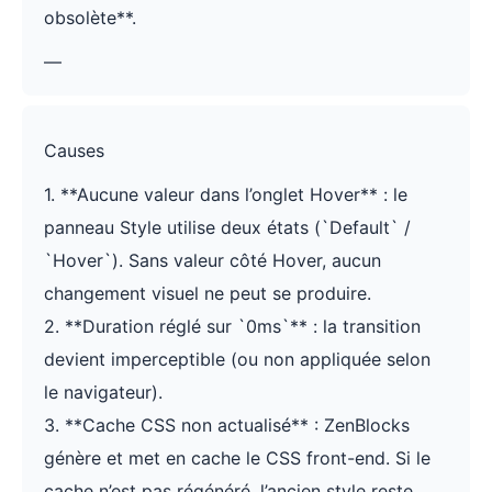
obsolète**.
—
Causes
1. **Aucune valeur dans l’onglet Hover** : le
panneau Style utilise deux états (`Default` /
`Hover`). Sans valeur côté Hover, aucun
changement visuel ne peut se produire.
2. **Duration réglé sur `0ms`** : la transition
devient imperceptible (ou non appliquée selon
le navigateur).
3. **Cache CSS non actualisé** : ZenBlocks
génère et met en cache le CSS front-end. Si le
cache n’est pas régénéré, l’ancien style reste