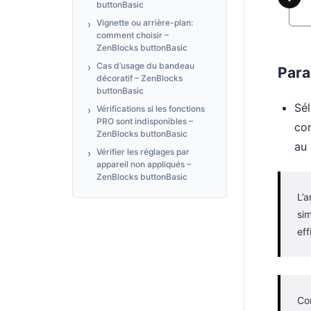
buttonBasic
Vignette ou arrière-plan:
comment choisir –
ZenBlocks buttonBasic
Cas d’usage du bandeau
Para
décoratif – ZenBlocks
buttonBasic
Sél
Vérifications si les fonctions
PRO sont indisponibles –
con
ZenBlocks buttonBasic
au 
Vérifier les réglages par
appareil non appliqués –
ZenBlocks buttonBasic
L’a
sim
eff
Con