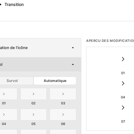
Transition
APERCU DES MODIFICATIO
tion de l'icône
ol
01
Survol
Automatique
04
01
02
03
07
04
05
06