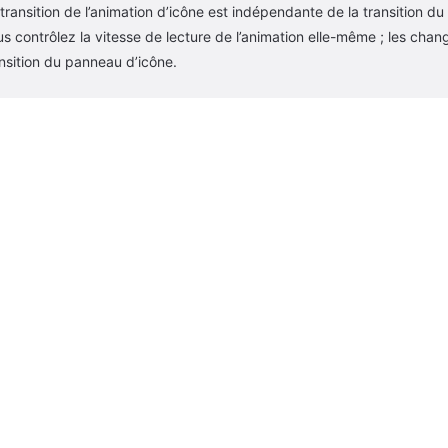
transition de l’animation d’icône est indépendante de la transition du p
s contrôlez la vitesse de lecture de l’animation elle-même ; les chan
nsition du panneau d’icône.
© 2026 zenblocks. All rights reserved.
Conditions d'utilisation
Politique de support
Politique de remboursement