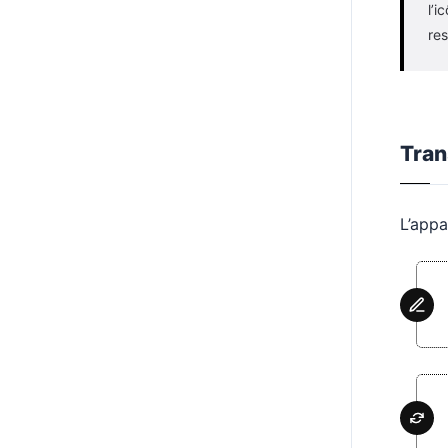
l’i
res
Tran
L’appa