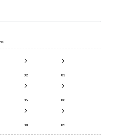
NS
02
03
05
06
08
09