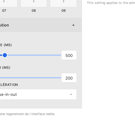
This setting applies to the an
07
08
09
ition
E (MS)
500
I (MS)
200
LÉRATION
se-in-out
erer legerement de l interface reelle.