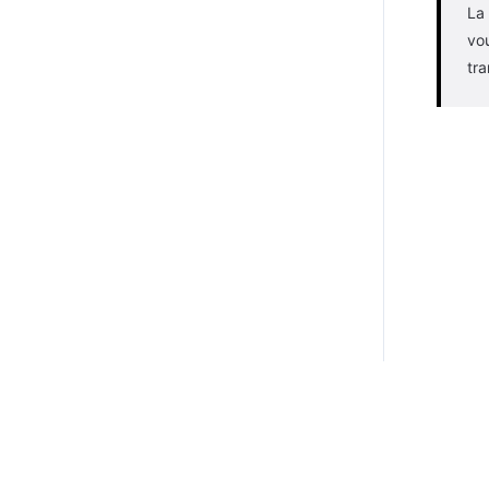
La 
vou
tra