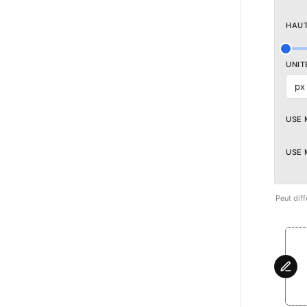
HAU
UNIT
px
USE 
USE 
Peut diff