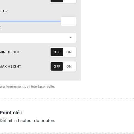
TEUR
É
MIN HEIGHT
OFF
ON
MAX HEIGHT
OFF
ON
erer legerement de l interface reelle.
Point clé :
Définit la hauteur du bouton.