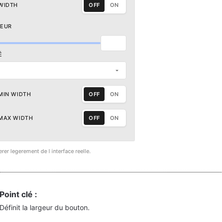
WIDTH
OFF
ON
GEUR
É
MIN WIDTH
OFF
ON
MAX WIDTH
OFF
ON
erer legerement de l interface reelle.
Point clé :
Définit la largeur du bouton.