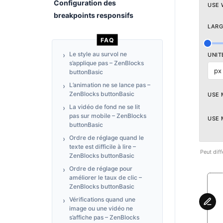
Configuration des
USE 
breakpoints responsifs
LAR
FAQ
Le style au survol ne
UNIT
s’applique pas – ZenBlocks
px
buttonBasic
L’animation ne se lance pas –
ZenBlocks buttonBasic
USE 
La vidéo de fond ne se lit
pas sur mobile – ZenBlocks
USE 
buttonBasic
Ordre de réglage quand le
texte est difficile à lire –
Peut diff
ZenBlocks buttonBasic
Ordre de réglage pour
améliorer le taux de clic –
ZenBlocks buttonBasic
Vérifications quand une
image ou une vidéo ne
s’affiche pas – ZenBlocks