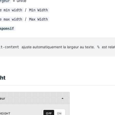
+ unité
rgeur
/
e min width
Min Width
/
e max width
Max Width
sponsif
ajuste automatiquement la largeur au texte.
est rela
it-content
%
ht
eur
HEIGHT
OFF
ON