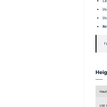
La
Us
Us
Re
f
Heig
Haut
USE 