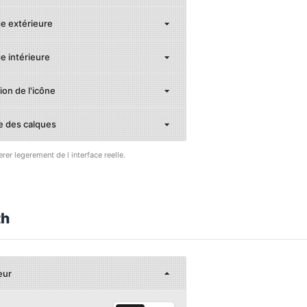
e extérieure
e intérieure
ion de l'icône
e des calques
erer legerement de l interface reelle.
th
eur