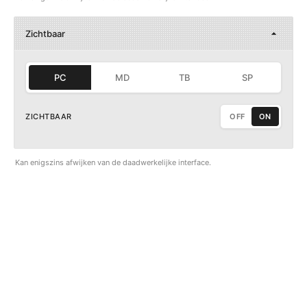
Zichtbaar
PC
MD
TB
SP
ZICHTBAAR
OFF
ON
Kan enigszins afwijken van de daadwerkelijke interface.