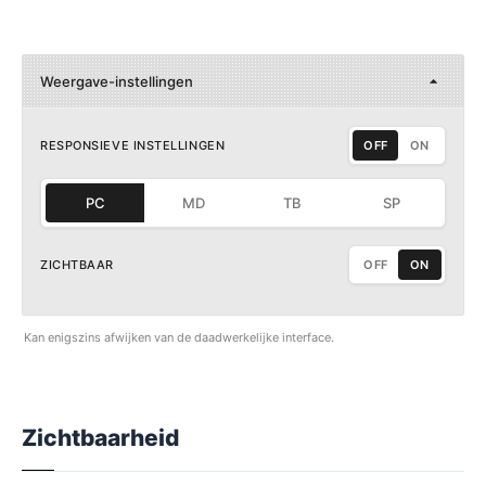
Weergave-instellingen
RESPONSIEVE INSTELLINGEN
OFF
ON
PC
MD
TB
SP
ZICHTBAAR
OFF
ON
Kan enigszins afwijken van de daadwerkelijke interface.
Zichtbaarheid