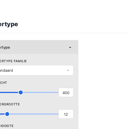
ertype
ertype
ERTYPE FAMILIE
andaard
ICHT
400
ERGROOTTE
12
 HOOGTE