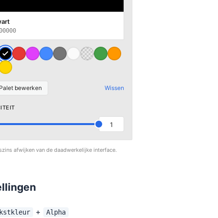
art
00000
Palet bewerken
Wissen
ITEIT
1
szins afwijken van de daadwerkelijke interface.
ellingen
+
kstkleur
Alpha