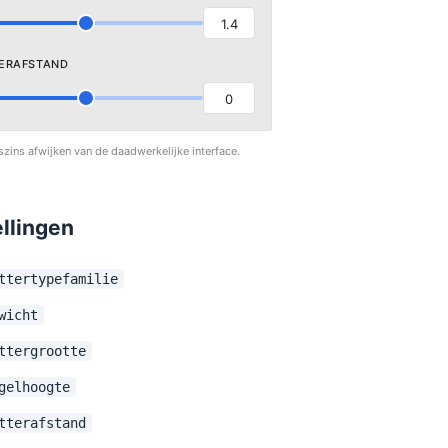
1.4
ERAFSTAND
0
szins afwijken van de daadwerkelijke interface.
ellingen
ttertypefamilie
wicht
ttergrootte
gelhoogte
tterafstand