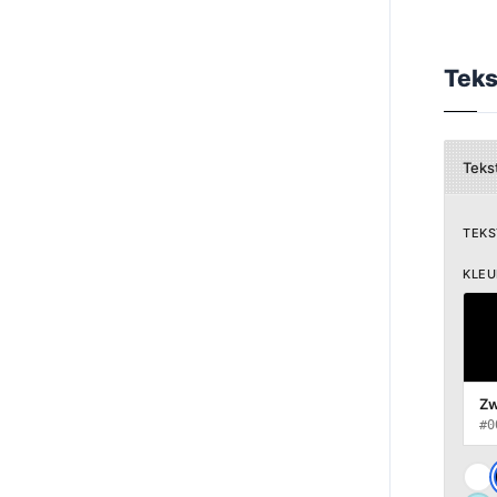
Tek
Teks
TEK
KLEU
Zw
#0