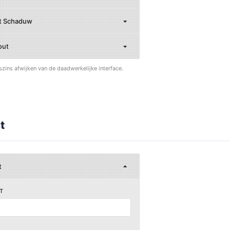
t Schaduw
out
szins afwijken van de daadwerkelijke interface.
t
t
T