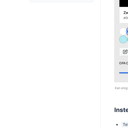
Zw
#0
OPAC
Kan enig
Inst
Te