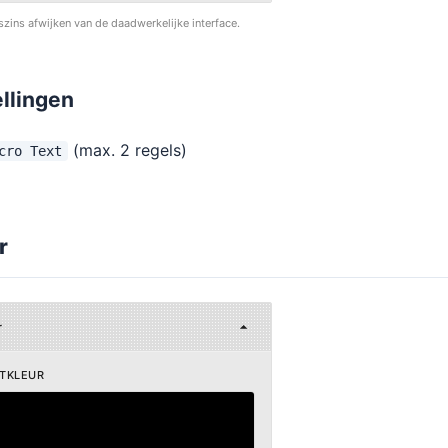
szins afwijken van de daadwerkelijke interface.
ellingen
(max. 2 regels)
cro Text
r
r
TKLEUR