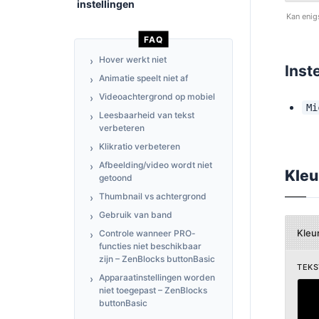
instellingen
Kan enig
FAQ
Hover werkt niet
Inst
Animatie speelt niet af
Videoachtergrond op mobiel
Mi
Leesbaarheid van tekst
verbeteren
Klikratio verbeteren
Afbeelding/video wordt niet
Kleu
getoond
Thumbnail vs achtergrond
Gebruik van band
Kleu
Controle wanneer PRO-
functies niet beschikbaar
zijn – ZenBlocks buttonBasic
TEKS
Apparaatinstellingen worden
niet toegepast – ZenBlocks
buttonBasic