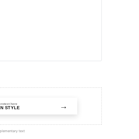
→
crotext here
N STYLE
pplementary text