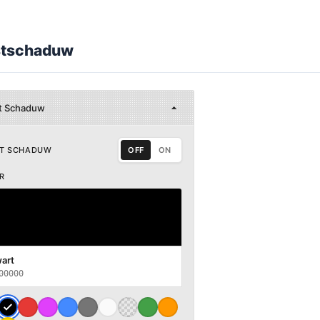
stschaduw
t Schaduw
ST SCHADUW
OFF
ON
R
art
00000