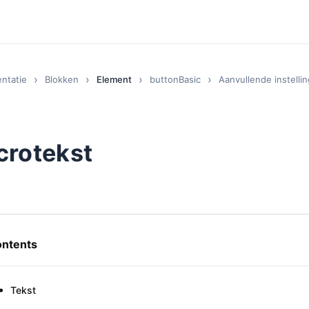
ntatie
Blokken
Element
buttonBasic
Aanvullende instelli
crotekst
ntents
Tekst