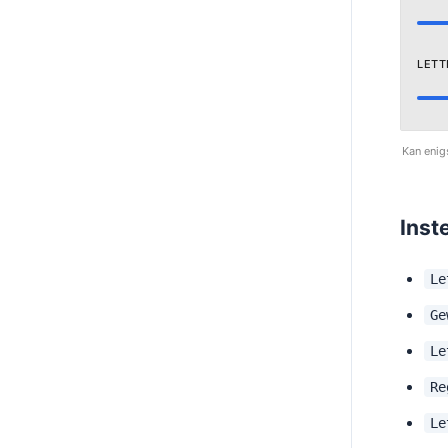
LETT
Kan enig
Inst
Le
Ge
Le
Re
Le