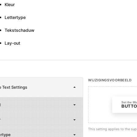
Kleur
Lettertype
Tekstschaduw
Lay-out
WIJZIGINGSVOORBEELD
o Text Settings
Set the Mi
t
BUTTO
r
This setting applies to the su
ertype