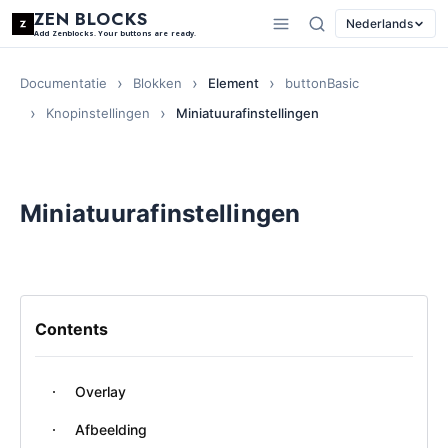
ZEN BLOCKS
Nederlands
Add Zenblocks. Your buttons are ready.
Documentatie
Blokken
Element
buttonBasic
Knopinstellingen
Miniatuurafinstellingen
Miniatuurafinstellingen
Contents
Overlay
Afbeelding