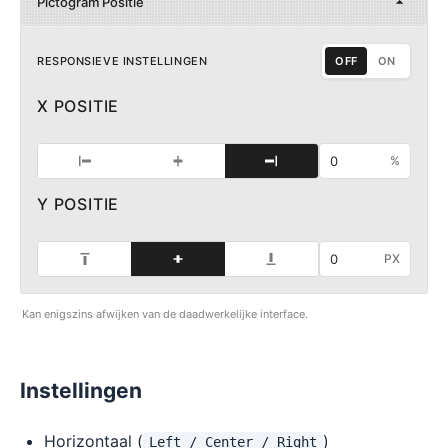
Pictogram Positie
RESPONSIEVE INSTELLINGEN
OFF
ON
X POSITIE
0
%
Y POSITIE
0
PX
Kan enigszins afwijken van de daadwerkelijke interface.
Instellingen
Horizontaal (
)
Left / Center / Right