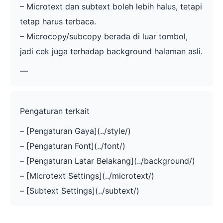
– Microtext dan subtext boleh lebih halus, tetapi
tetap harus terbaca.
– Microcopy/subcopy berada di luar tombol,
jadi cek juga terhadap background halaman asli.
—
Pengaturan terkait
– [Pengaturan Gaya](../style/)
– [Pengaturan Font](../font/)
– [Pengaturan Latar Belakang](../background/)
– [Microtext Settings](../microtext/)
– [Subtext Settings](../subtext/)