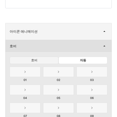
아이콘 애니메이션
호버
호버
자동
01
02
03
04
05
06
07
08
09