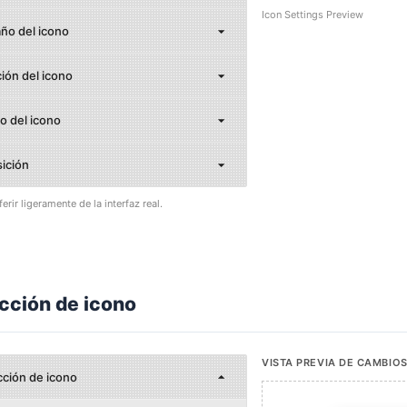
Icon Settings Preview
ño del icono
ión del icono
o del icono
sición
erir ligeramente de la interfaz real.
cción de icono
VISTA PREVIA DE CAMBIO
cción de icono