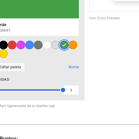
Icon Color Preview
rde
3A047
Editar paleta
Borrar
IDAD
1
erir ligeramente de la interfaz real.
Puntos: