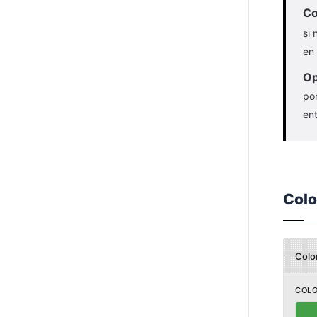
Co
si
en
Op
po
en
Colo
Color
COL