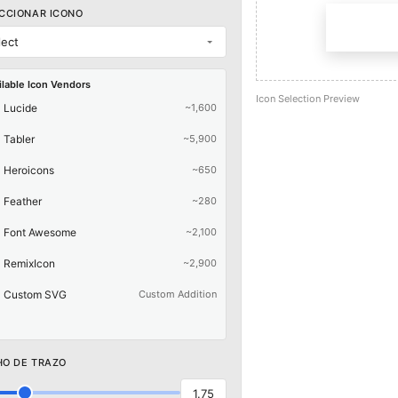
CCIONAR ICONO
lect
ilable Icon Vendors
Icon Selection Preview
Lucide
~1,600
Tabler
~5,900
Heroicons
~650
Feather
~280
Font Awesome
~2,100
RemixIcon
~2,900
Custom SVG
Custom Addition
O DE TRAZO
1.75