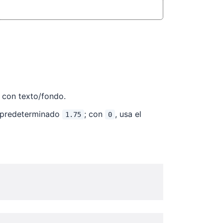
a con texto/fondo.
o (predeterminado
; con
, usa el
1.75
0