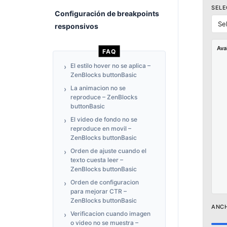
SELE
Configuración de breakpoints
Se
responsivos
Ava
FAQ
El estilo hover no se aplica –
ZenBlocks buttonBasic
La animacion no se
reproduce – ZenBlocks
buttonBasic
El video de fondo no se
reproduce en movil –
ZenBlocks buttonBasic
Orden de ajuste cuando el
texto cuesta leer –
ZenBlocks buttonBasic
Orden de configuracion
para mejorar CTR –
ZenBlocks buttonBasic
ANCH
Verificacion cuando imagen
o video no se muestra –