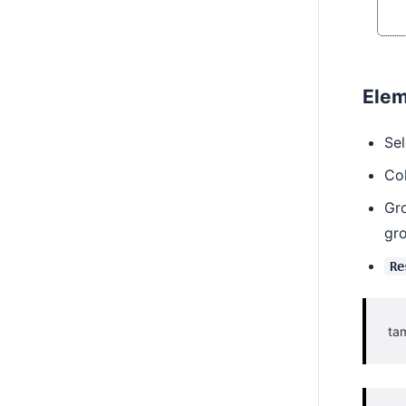
Elem
Sel
Col
Gro
gro
Re
ta