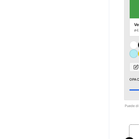
Ve
#4
OPAC
Puede dif