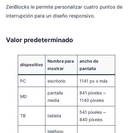
ZenBlocks le permite personalizar cuatro puntos de
interrupción para un diseño responsivo.
Valor predeterminado
Nombre para
ancho de
dispositivo
mostrar
pantalla
PC
escritorio
1141 px o más
pantalla
841 píxeles ~
MD
media
1140 píxeles
541 píxeles ~
TB
tableta
840 píxeles
teléfono