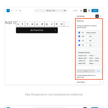
Aba Responsive com breakpoints editáveis