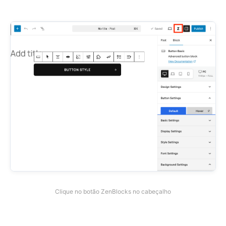
Clique no botão ZenBlocks no cabeçalho