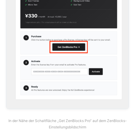
In der Nähe der Schaltfläche „Get ZenBlocks Pro“ auf dem ZenBlocks-
Einstellungsbildschirm